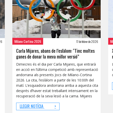
Milano Cortina 2026
M
026
17 de febrer de 2026
Carla Mijares, abans de l’eslàlom: “Tinc moltes
ganes de donar la meva millor versió”
Dimecres és el dia per Carla Mijares, que entrarà
en acció en l’última competició amb representació
andorrana als presents Jocs de Milano-Cortina
2026. La cita, l’eslàlom a partir de les 10:00h del
matí. L’esquiadora andorrana arriba a aquesta cita
després d’haver estat treballant intensament en la
recuperació de la seva lesió a la cama. Mijares
LLEGIR NOTÍCIA
>