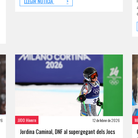
LLEGIR NOTÍCIA
>
JJOO Hivern
M
026
12 de febrer de 2026
Jordina Caminal, DNF al supergegant dels Jocs