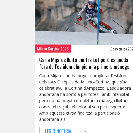
Milano Cortina 2026
18 de febrer de 2
Carla Mijares lluita contra tot però es queda
fora de l’eslàlom olímpic a la primera mànega
Carla Mijares no ha pogut completar l’eslàlom
dels Jocs Olímpics de Milano-Cortina, que s’ha
celebrat avui a Cortina d’Ampezzo. L’esquiadora
andorrana ha sortit a per totes i amb intensitat,
però no ha pogut completar la mànega lluitant
contra el traçat i el dolor al seu peu esquerre.
Amb aquesta cursa finalitza la participació
andorrana als
LLEGIR NOTÍCIA
>