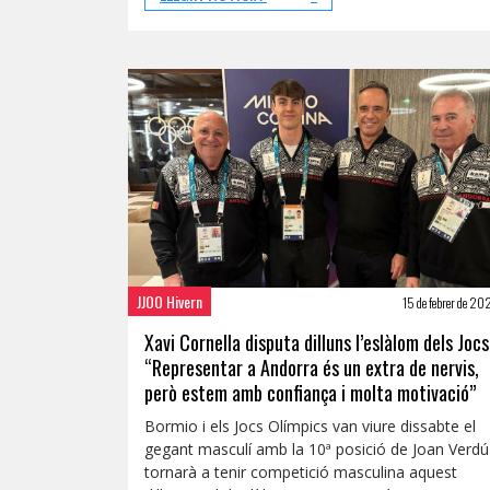
JJOO Hivern
15 de febrer de 2
Xavi Cornella disputa dilluns l’eslàlom dels Jocs
“Representar a Andorra és un extra de nervis,
però estem amb confiança i molta motivació”
Bormio i els Jocs Olímpics van viure dissabte el
gegant masculí amb la 10ª posició de Joan Verdú 
tornarà a tenir competició masculina aquest