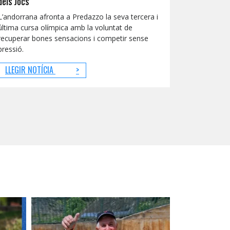
dels Jocs
L’andorrana afronta a Predazzo la seva tercera i
última cursa olímpica amb la voluntat de
recuperar bones sensacions i competir sense
pressió.
LLEGIR NOTÍCIA
>