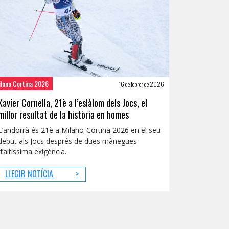
ilano Cortina 2026
16 de febrer de 2026
Xavier Cornella, 21è a l’eslàlom dels Jocs, el
millor resultat de la història en homes
L’andorrà és 21è a Milano-Cortina 2026 en el seu
debut als Jocs després de dues mànegues
d’altíssima exigència.
LLEGIR NOTÍCIA
>