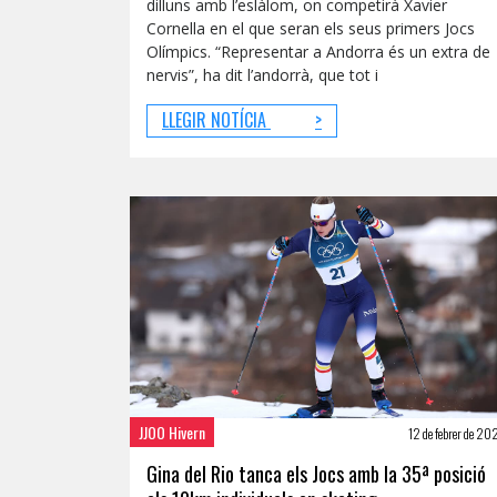
dilluns amb l’eslàlom, on competirà Xavier
Cornella en el que seran els seus primers Jocs
Olímpics. “Representar a Andorra és un extra de
nervis”, ha dit l’andorrà, que tot i
LLEGIR NOTÍCIA
>
JJOO Hivern
12 de febrer de 2
Gina del Rio tanca els Jocs amb la 35ª posició