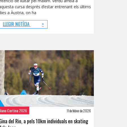
intenció de lluitar pel màxim. Verdú arriba a
aquesta cursa després d’estar entrenant els últims
dies a Àustria, on ha
LLEGIR NOTÍCIA
>
ilano Cortina 2026
11 de febrer de 2026
Gina del Rio, a pels 10km individuals en skating