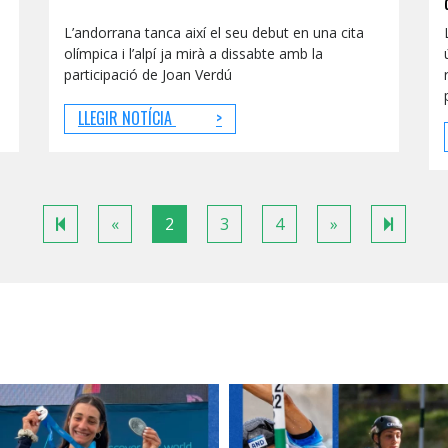
L’andorrana tanca així el seu debut en una cita
olímpica i l’alpí ja mirà a dissabte amb la
participació de Joan Verdú
LLEGIR NOTÍCIA
>
Previous
Next
68
«
2
3
4
»
page
page