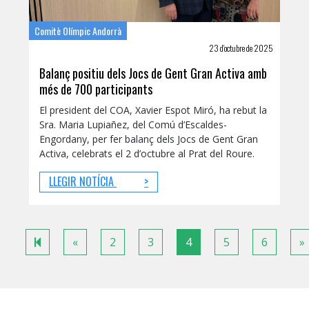
Comitè Olímpic Andorrà
23 d'octubre de 2025
Balanç positiu dels Jocs de Gent Gran Activa amb
més de 700 participants
El president del COA, Xavier Espot Miró, ha rebut la
Sra. Maria Lupiañez, del Comú d’Escaldes-
Engordany, per fer balanç dels Jocs de Gent Gran
Activa, celebrats el 2 d’octubre al Prat del Roure.
LLEGIR NOTÍCIA
>
Previous
«
2
3
4
5
6
»
page