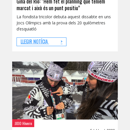
Gina del Rio: “Hem fet el plànning que teníem
marcat i això és un punt positiu”
La fondista tricolor debuta aquest dissabte en uns
Jocs Olímpics amb la prova dels 20 quilòmetres
d’esquiatló
LLEGIR NOTÍCIA
>
JJOO Hivern