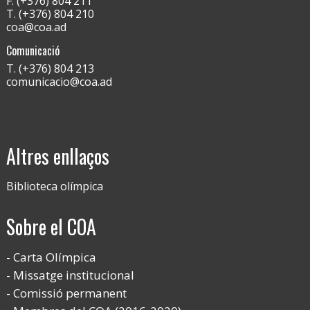
F. (+376) 804 211
T. (+376) 804 210
coa@coa.ad
Comunicació
T. (+376) 804 213
comunicacio@coa.ad
Altres enllaços
Biblioteca olímpica
Sobre el COA
Carta Olímpica
Missatge institucional
Comissió permanent