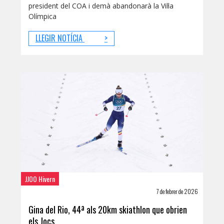
president del COA i demà abandonarà la Vil·la
Olímpica
LLEGIR NOTÍCIA
>
JJOO Hivern
7 de febrer de 2026
Gina del Rio, 44ª als 20km skiathlon que obrien
els Jocs