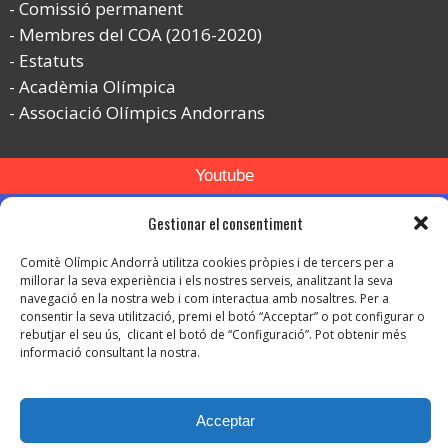
Comissió permanent
Membres del COA (2016-2020)
Estatuts
Acadèmia Olímpica
Associació Olímpics Andorrans
Youtube
Flickr
Gestionar el consentiment
Instagram
Comitè Olímpic Andorrà utilitza cookies pròpies i de tercers per a
millorar la seva experiència i els nostres serveis, analitzant la seva
navegació en la nostra web i com interactua amb nosaltres. Per a
consentir la seva utilització, premi el botó “Acceptar” o pot configurar o
rebutjar el seu ús, clicant el botó de “Configuració”. Pot obtenir més
informació consultant la nostra.
© Copyright 2026. Tots els drets reservats.
-
Avís legal
Acceptar
-
Política de privacitat