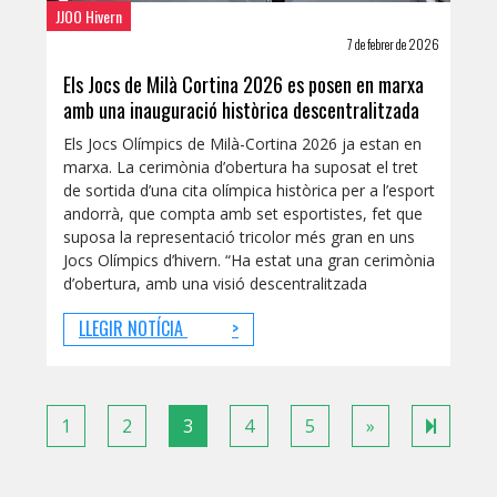
JJOO Hivern
7 de febrer de 2026
Els Jocs de Milà Cortina 2026 es posen en marxa
amb una inauguració històrica descentralitzada
Els Jocs Olímpics de Milà-Cortina 2026 ja estan en
marxa. La cerimònia d’obertura ha suposat el tret
de sortida d’una cita olímpica històrica per a l’esport
andorrà, que compta amb set esportistes, fet que
suposa la representació tricolor més gran en uns
Jocs Olímpics d’hivern. “Ha estat una gran cerimònia
d’obertura, amb una visió descentralitzada
LLEGIR NOTÍCIA
>
Next
68
1
2
3
4
5
»
page