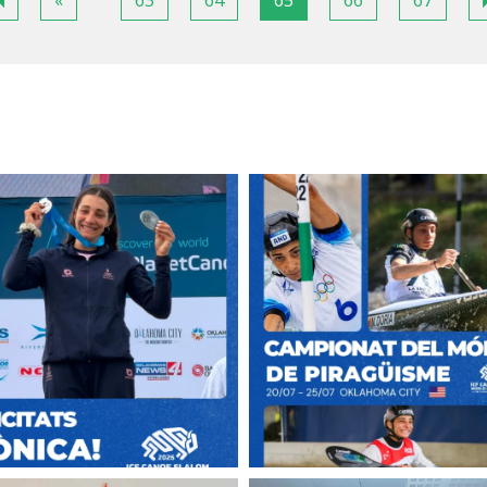
«
63
64
65
66
67
page