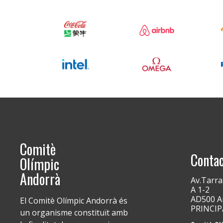
Comitè
Conta
Olímpic
Andorrà
Av.Tarra
A 1-2
AD500 An
El Comitè Olímpic Andorrà és
PRINCI
un organisme constituït amb