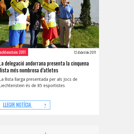
echtenstein 2011
12 d'abril de 2011
La delegació andorrana presenta la cinquena
llista més nombrosa d’atletes
La llista llarga presentada per als Jocs de
Liechtenstein és de 85 esportistes
LLEGIR NOTÍCIA
>