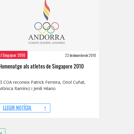
OJ Singapur 2010
22 de desembre de 2010
Homenatge als atletes de Singapore 2010
El COA reconeix Patrick Ferreira, Oriol Cuñat,
Mònica Ramírez i Jenilí Hilario
LLEGIR NOTÍCIA
>
68