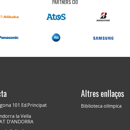
PARTNERS CIO
cta
Altres enllaços
gona 101 Ed.Principat
Biblioteca olímpica
dorra la Vella
PAT D’ANDORRA