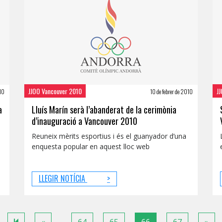
JJOO Vancouver 2010
J
10
10 de febrer de 2010
a
Lluís Marín serà l’abanderat de la cerimònia
d’inauguració a Vancouver 2010
Reuneix mèrits esportius i és el guanyador d’una
enquesta popular en aquest lloc web
LLEGIR NOTÍCIA
>
Previous
Nex