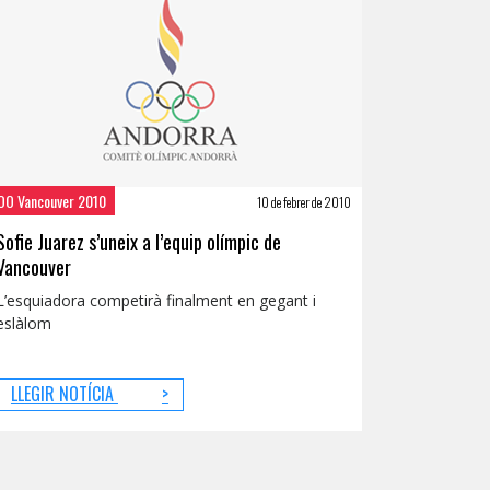
JOO Vancouver 2010
10 de febrer de 2010
Sofie Juarez s’uneix a l’equip olímpic de
Vancouver
L’esquiadora competirà finalment en gegant i
eslàlom
LLEGIR NOTÍCIA
>
t