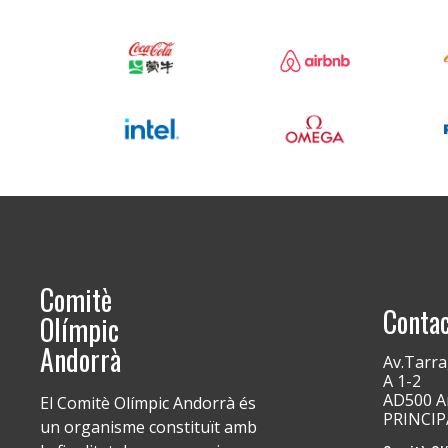
Comitè
Conta
Olímpic
Andorrà
Av.Tarra
A 1-2
AD500 An
El Comitè Olímpic Andorrà és
PRINCI
un organisme constituït amb