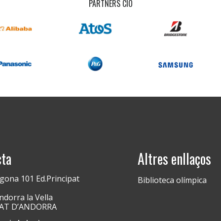
PARTNERS CIO
cta
Altres enllaços
gona 101 Ed.Principat
Biblioteca olímpica
dorra la Vella
PAT D’ANDORRA