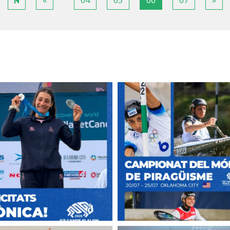
«
64
65
66
67
»
page
pag